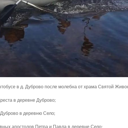
автобусе в д. Дуброво после молебна от храма Святой Жив
Креста в деревне Дуброво;
 Дуброво в деревню Село;
вных апостолов Петра и​ Павла в деревне Село;