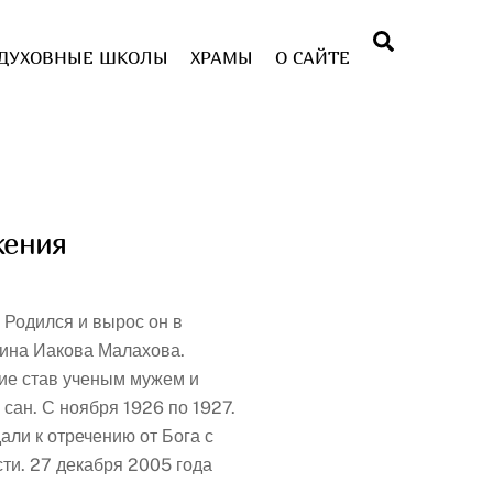
Поиск
ДУХОВНЫЕ ШКОЛЫ
ХРАМЫ
О САЙТЕ
жения
 Родился и вырос он в
янина Иакова Малахова.
е став ученым мужем и​
сан. С ноября 1926 по 1927.
али к отречению от Бога с
сти. 27 декабря 2005 года