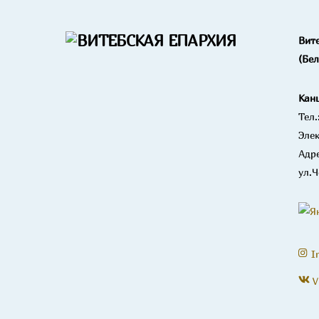
Вит
(Бе
Кан
Тел.
Элек
Адре
ул.Ч
I
V