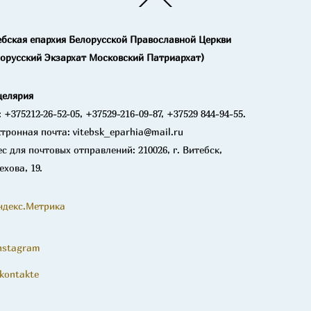
To
Top
ебская епархия Белорусской Православной Церкви
лорусский Экзархат Московский Патриархат)
целярия
: +375212-26-52-05, +37529-216-09-87, +37529 844-94-55.
тронная почта: vitebsk_eparhia@mail.ru
с для почтовых отправлений: 210026, г. Витебск,
ехова, 19.
nstagram
kontakte