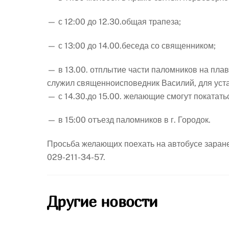
— с 12:00 до 12.30.общая трапеза;
— с 13:00 до 14.00.беседа со священником;
— в 13.00. отплытие части паломников на плав
служил священноисповедник Василий, для уста
— с 14.30.до 15.00. желающие смогут покататьс
— в 15:00 отъезд паломников в г. Городок.​
Просьба желающих поехать на автобусе заране
029-211-34-57.
Другие новости