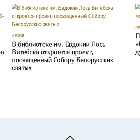
А
П
АРХИВ
«
В библиотеке им. Евдокии Лось
д
ею
Витебска откроется проект,
посвященный Собору Белорусских
святых
Back