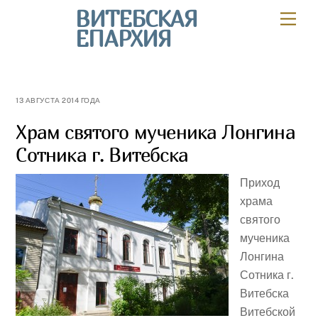
Skip
ВИТЕБСКАЯ
Мен
to
ЕПАРХИЯ
content
13 АВГУСТА 2014 ГОДА
Храм святого мученика Лонгина
Сотника г. Витебска
Приход
храма
святого
мученика
Лонгина
Сотника г.
Витебска
Витебской