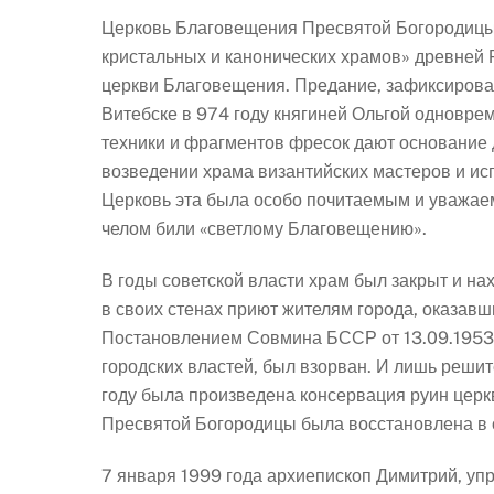
Церковь Благовещения Пресвятой Богородицы 
кристальных и канонических храмов» древней 
церкви Благовещения. Предание, зафиксирован
Витебске в 974 году княгиней Ольгой одновре
техники и фрагментов фресок дают основание д
возведении храма византийских мастеров и ис
Церковь эта была особо почитаемым и уважаем
челом били «светлому Благовещению».
В годы советской власти храм был закрыт и на
в своих стенах приют жителям города, оказавш
Постановлением Совмина БССР от 13.09.1953 х
городских властей, был взорван. И лишь решит
году была произведена консервация руин церкв
Пресвятой Богородицы была восстановлена в о
7 января 1999 года архиепископ Димитрий, уп