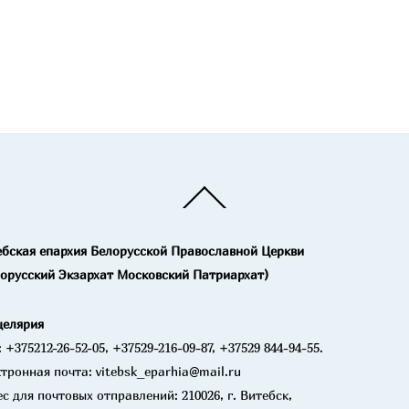
Back
To
Top
ебская епархия Белорусской Православной Церкви
лорусский Экзархат Московский Патриархат)
целярия
: +375212-26-52-05, +37529-216-09-87, +37529 844-94-55.
тронная почта: vitebsk_eparhia@mail.ru
с для почтовых отправлений: 210026, г. Витебск,