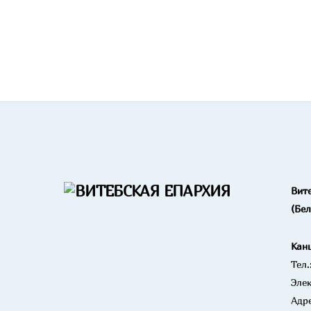
Вит
(Бе
Кан
Тел.
Элек
Адре