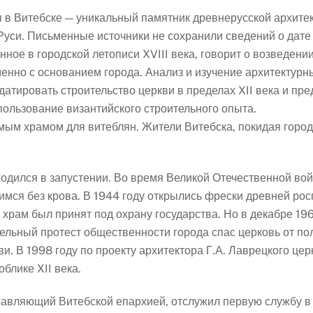
в Витебске — уникальный памятник древнерусской архитек
Руси. Письменные источники не сохранили сведений о дате
ное в городской летописи XVIII века, говорит о возведен
менно с основанием города. Анализ и изучение архитектурн
атировать строительство церкви в пределах XII века и пре
пользование византийского строительного опыта.
ым храмом для витеблян. Жители Витебска, покидая город
ходился в запустении. Во время Великой Отечественной во
имся без крова. В 1944 году открылись фрески древней рос
рам был принят под охрану государства. Но в декабре 196
ельный протест общественности города спас церковь от по
и. В 1998 году по проекту архитектора Г.А. Лаврецкого ц
блике XII века.
равляющий Витебской епархией, отслужил первую службу в