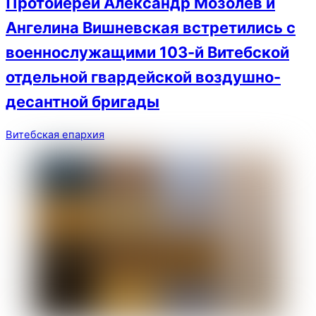
Протоиерей Александр Мозолев и
Ангелина Вишневская встретились с
военнослужащими 103-й Витебской
отдельной гвардейской воздушно-
десантной бригады
Витебская епархия