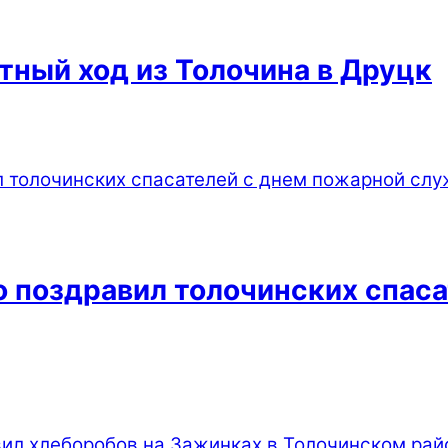
тный ход из Толочина в Друцк
 поздравил толочинских спас