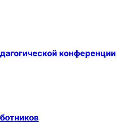
едагогической конференции
аботников