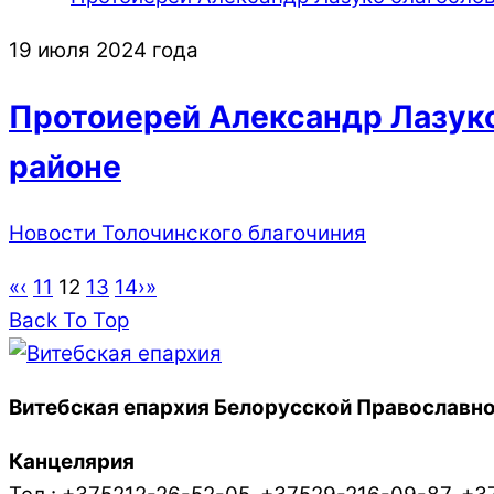
19 июля 2024 года
Протоиерей Александр Лазуко
районе
Новости Толочинского благочиния
«
‹
11
12
13
14
›
»
Back To Top
Витебская епархия Белорусской Православно
Канцелярия