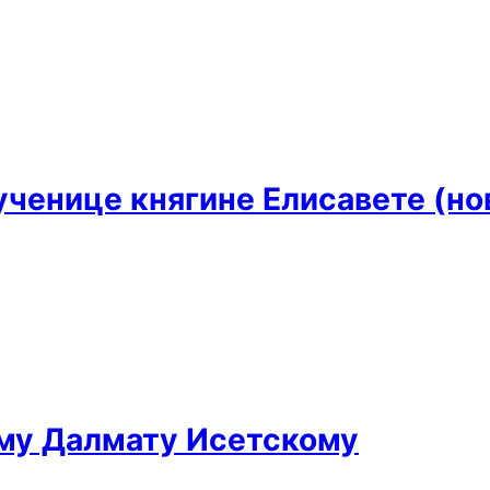
ченице княгине Елисавете (но
ому Далмату Исетскому