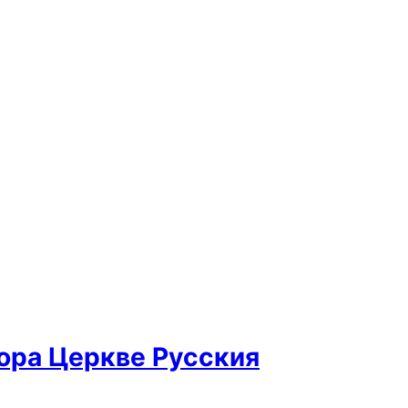
ора Церкве Русския