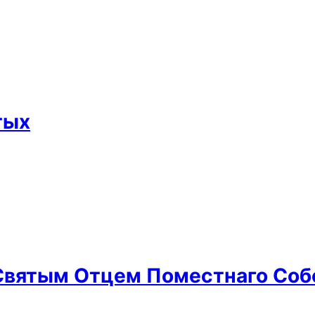
тых
 Святым Отцем Поместнаго Соб