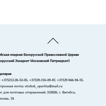
Back
To
Top
ебская епархия Белорусской Православной Церкви
лорусский Экзархат Московский Патриархат)
целярия
: +375212-26-52-05, +37529-216-09-87, +37529 844-94-55.
тронная почта: vitebsk_eparhia@mail.ru
с для почтовых отправлений: 210026, г. Витебск,
ехова, 19.