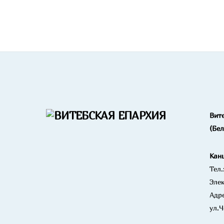
Вит
(Бе
Кан
Тел.
Элек
Адре
ул.Ч