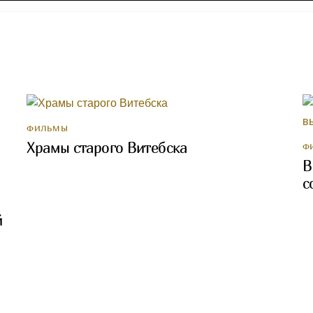
ФИЛЬМЫ
Храмы старого Витебска
Ф
В
с
й