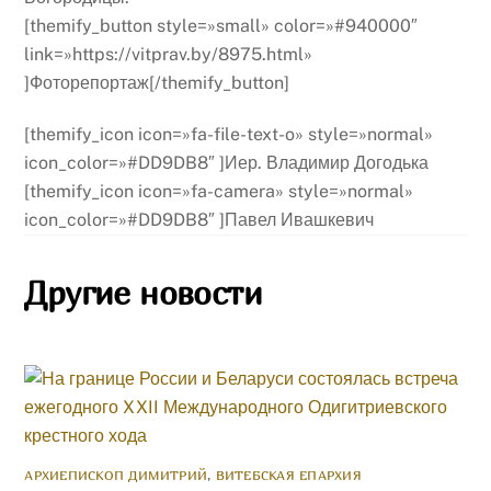
[themify_button style=»small» color=»#940000″
link=»https://vitprav.by/8975.html»
]Фоторепортаж[/themify_button]
[themify_icon icon=»fa-file-text-o» style=»normal»
icon_color=»#DD9DB8″ ]Иер. Владимир Догодька
[themify_icon icon=»fa-camera» style=»normal»
icon_color=»#DD9DB8″ ]Павел Ивашкевич
Другие новости
АРХИЕПИСКОП ДИМИТРИЙ
,
ВИТЕБСКАЯ ЕПАРХИЯ