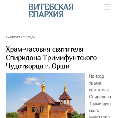
Skip
ВИТЕБСКАЯ
Мен
to
ЕПАРХИЯ
content
7 АПРЕЛЯ 2016 ГОДА
Храм-часовня святителя
Спиридона Тримифунтского
Чудотворца г. Орши
Приход
храма
святителя
Спиридона
Тримифунт
ского
Чудотворц