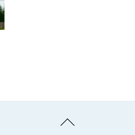
Back
To
Top