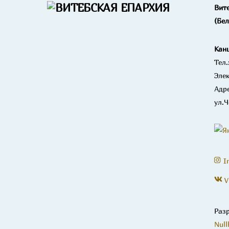
Вит
(Бе
Кан
Тел.
Элек
Адре
ул.Ч
I
V
Раз
Null