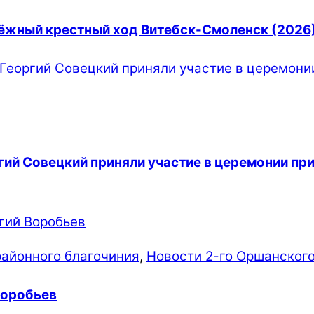
дёжный крестный ход Витебск-Смоленск (2026
гий Совецкий приняли участие в церемонии пр
районного благочиния
,
Новости 2-го Оршанского
Воробьев