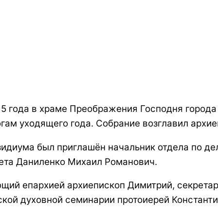
15 года в храме Преображения Господня города
огам уходящего года. Собрание возглавил архи
зидиума был приглашён начальник отдела по де
тета Даниленко Михаил Романович.
щий епархией архиепископ Димитрий, секретар
кой духовной семинарии протоиерей Константи