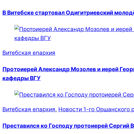
В Витебске стартовал Одигитриевский моло
Витебская епархия
Протоиерей Александр Мозолев и иерей Геор
кафедры ВГУ
Витебская епархия
,
Новости 1-го Оршанского 
Преставился ко Господу протоиерей Сергий 