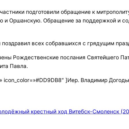
участники подготовили обращение к митрополи
ую и Оршанскую. Обращение за поддержкой и с
 поздравил всех собравшихся с грядущим пра
чены Рождественские послания Святейшего Пат
ита Павла.
mal» icon_color=»#DD9DB8″ ]Иер. Владимир Догодь