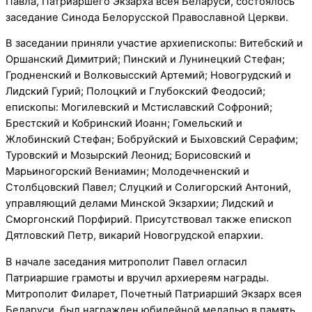
Павла, Патриаршего Экзарха всея Беларуси, состоялось
заседание Синода Белорусской Православной Церкви.
В заседании приняли участие архиепископы: Витебский и
Оршанский Димитрий; Пинский и Лунинецкий Стефан;
Гродненский и Волковысский Артемий; Новогрудский и
Лидский Гурий; Полоцкий и Глубокский Феодосий;
епископы: Могилевский и Мстиславский Софроний;
Брестский и Кобринский Иоанн; Гомельский и
Жлобинский Стефан; Бобруйский и Быховский Серафим;
Туровский и Мозырский Леонид; Борисовский и
Марьиногорский Вениамин; Молодечненский и
Столбцовский Павел; Слуцкий и Солигорский Антоний,
управляющий делами Минской Экзархии; Лидский и
Сморгонский Порфирий. Присутствовал также епископ
Дятловский Петр, викарий Новогрудской епархии.
В начале заседания митрополит Павел огласил
Патриаршие грамоты и вручил архиереям награды.
Митрополит Филарет, Почетный Патриарший Экзарх всея
Беларуси, был награжден юбилейной медалью в память