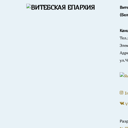
Вит
(Бе
Кан
Тел.
Элек
Адре
ул.Ч
I
V
Раз