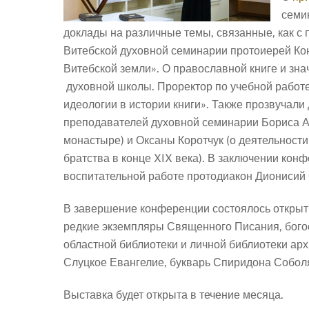
семи
доклады на различные темы, связанные, как с
Витебской духовной семинарии протоиерей Кон
Витебской земли». О православной книге и зн
духовной школы. Проректор по учебной работе
идеологии в истории книги».
Также прозвучали 
преподавателей духовной семинарии Бориса А
монастыре) и Оксаны Коротчук (о деятельност
братства в конце XIX века). В заключении кон
воспитательной работе протодиакон Дионисий
В завершение конференции состоялось открыти
редкие экземпляры Священного Писания, богос
областной библиотеки и личной библиотеки арх
Слуцкое Евангелие, букварь Спиридона Соболя
Выставка будет открыта в течение месяца.