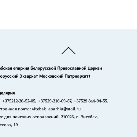
Back
To
Top
ебская епархия Белорусской Православной Церкви
лорусский Экзархат Московский Патриархат)
целярия
: +375212-26-52-05, +37529-216-09-87, +37529 844-94-55.
тронная почта: vitebsk_eparhia@mail.ru
с для почтовых отправлений: 210026, г. Витебск,
ехова, 19.