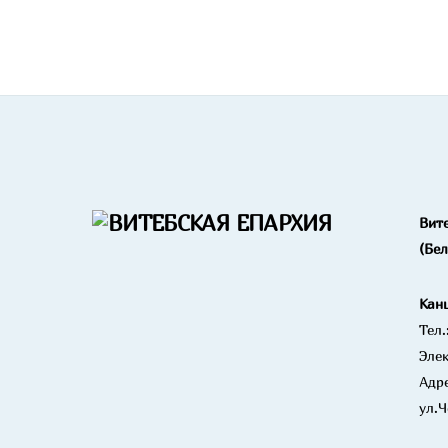
Вит
(Бе
Кан
Тел.
Элек
Адре
ул.Ч