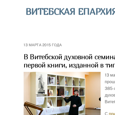
Skip
ВИТЕБСКАЯ ЕПАРХИ
to
content
13 МАРТА 2015 ГОДА
В Витебской духовной семин
первой книги, изданной в т
13 м
прош
385-
духо
Вите
С
пр