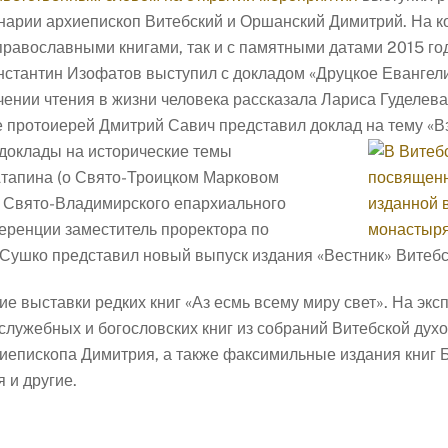
нарии архиепископ Витебский и Оршанский Димитрий. На 
 православными книгами, так и с памятными датами 2015 г
стантин Изофатов выступил с докладом «Друцкое Евангелие
ачении чтения в жизни человека рассказала Лариса Гуделев
 протоиерей Дмитрий Савич представил доклад на тему «В
доклады на исторические темы
тапина (о Свято-Троицком Марковом
и Свято-Владимирского епархиального
ференции заместитель проректора по
 Сушко представил новый выпуск издания «Вестник» Витебс
е выставки редких книг «Аз есмь всему миру свет». На эк
лужебных и богословских книг из собраний Витебской дух
иепископа Димитрия, а также факсимильные издания книг Б
 и другие.