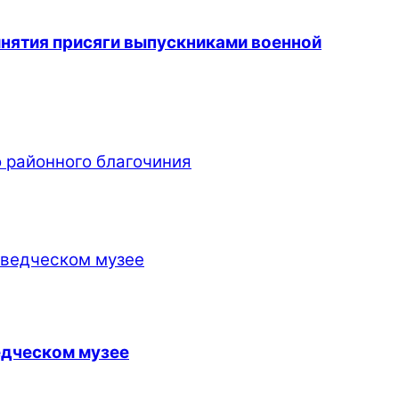
инятия присяги выпускниками военной
 районного благочиния
едческом музее