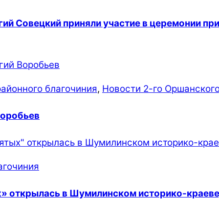
гий Совецкий приняли участие в церемонии пр
районного благочиния
,
Новости 2-го Оршанского
Воробьев
агочиния
ых» открылась в Шумилинском историко-краев