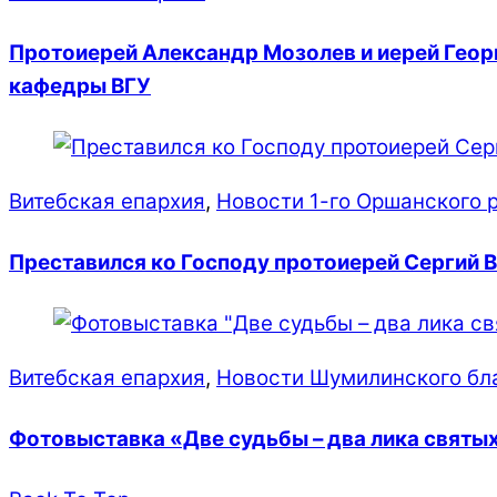
Протоиерей Александр Мозолев и иерей Геор
кафедры ВГУ
Витебская епархия
,
Новости 1-го Оршанского 
Преставился ко Господу протоиерей Сергий 
Витебская епархия
,
Новости Шумилинского бл
Фотовыставка «Две судьбы – два лика свят