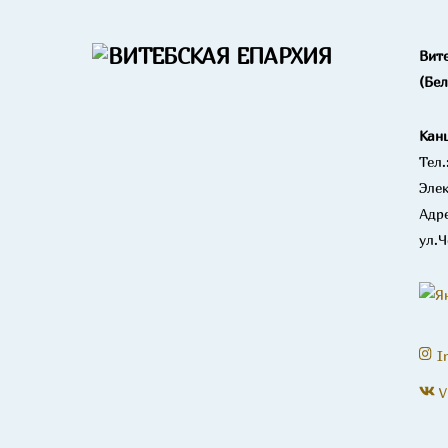
Вит
(Бе
Кан
Тел.
Элек
Адре
ул.Ч
I
V