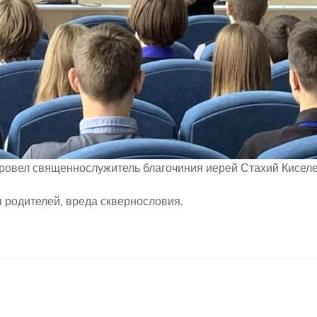
 провел священнослужитель благочиния иерей Стахий Киселе
 родителей, вреда сквернословия.