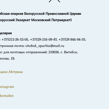
To
Top
ебская епархия Белорусской Православной Церкви
лорусский Экзархат Московский Патриархат)
целярия
: +375212-26-52-05, +37529-216-09-87, +37529 844-94-55.
тронная почта: vitebsk_eparhia@mail.ru
с для почтовых отправлений: 210026, г. Витебск,
ехова, 19.
nstagram
kontakte