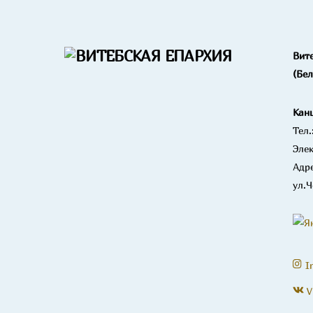
Вит
(Бе
Кан
Тел.
Элек
Адре
ул.Ч
I
V