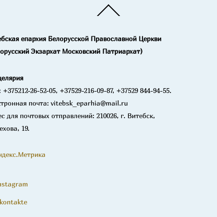
Back
To
Top
ебская епархия Белорусской Православной Церкви
лорусский Экзархат Московский Патриархат)
целярия
: +375212-26-52-05, +37529-216-09-87, +37529 844-94-55.
тронная почта: vitebsk_eparhia@mail.ru
с для почтовых отправлений: 210026, г. Витебск,
ехова, 19.
nstagram
kontakte