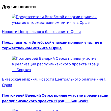
Другие новости
Новости Центрального благочиния г. Орши
Представители Витебской епархии приняли участие в
торжественном митинге в Орше
Витебская епархия
,
Новости Центрального благочиния г.
Орши
Протоиерей Валерий Серко принял участие в реализации
республиканского проекта «Трэці — Бацькаў»