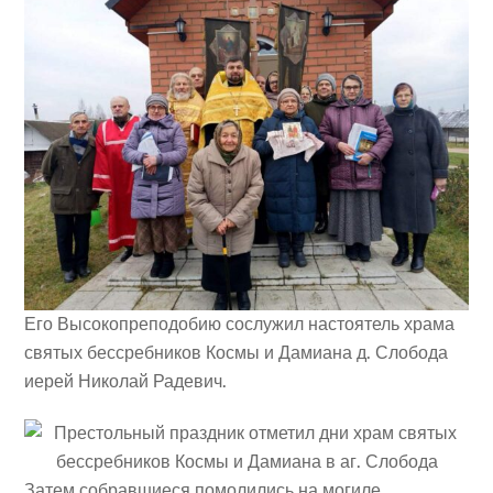
Его Высокопреподобию сослужил настоятель храма
святых бессребников Космы и Дамиана д. Слобода
иерей Николай Радевич.
Затем собравшиеся помолились на могиле