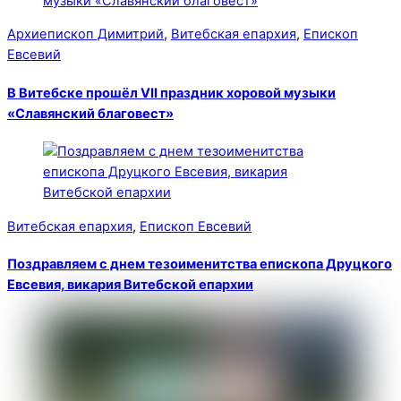
Архиепископ Димитрий
,
Витебская епархия
,
Епископ
Евсевий
В Витебске прошёл VII праздник хоровой музыки
«Славянский благовест»
Витебская епархия
,
Епископ Евсевий
Поздравляем с днем тезоименитства епископа Друцкого
Евсевия, викария Витебской епархии