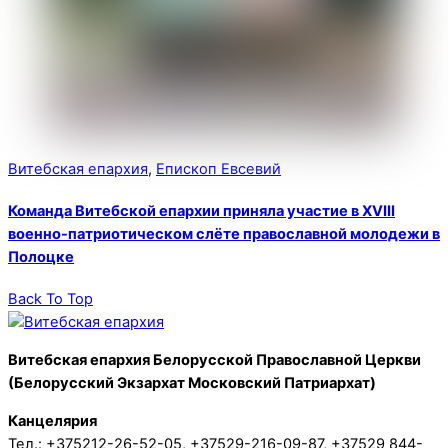
Витебская епархия
,
Епископ Евсевий
Команда Витебской епархии приняла участие в XVIII
военно-патриотическом слёте православной молодежи в
Полоцке
Back To Top
Витебская епархия Белорусской Православной Церкви
(Белорусский Экзархат Московский Патриархат)
Канцелярия
Тел.: +375212-26-52-05, +37529-216-09-87, +37529 844-