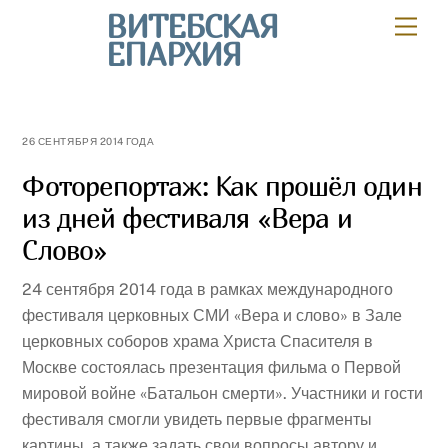
Skip
ВИТЕБСКАЯ
Мен
to
ЕПАРХИЯ
content
26 СЕНТЯБРЯ 2014 ГОДА
Фоторепортаж: Как прошёл один
из дней фестиваля «Вера и
Слово»
24 сентября 2014 года в рамках международного
фестиваля церковных СМИ «Вера и слово» в Зале
церковных соборов храма Христа Спасителя в
Москве состоялась презентация фильма о Первой
мировой войне «Батальон смерти». Участники и гости
фестиваля смогли увидеть первые фрагменты
картины, а также задать свои вопросы автору и