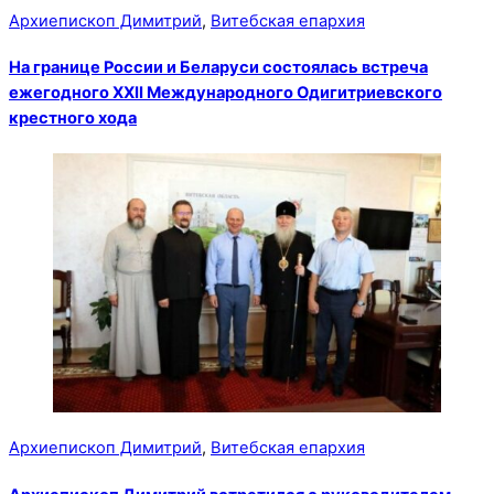
Архиепископ Димитрий
,
Витебская епархия
На границе России и Беларуси состоялась встреча
ежегодного XXII Международного Одигитриевского
крестного хода
Архиепископ Димитрий
,
Витебская епархия