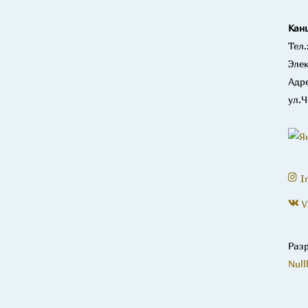
Кан
Тел.
Элек
Адре
ул.Ч
I
V
Раз
Null