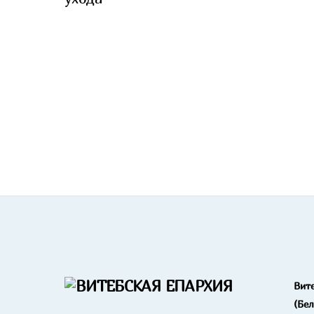
Вит
(Бе