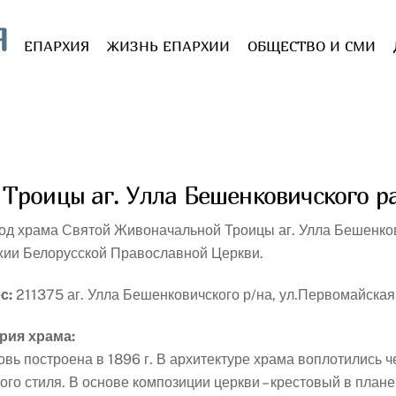
Я
ЕПАРХИЯ
ЖИЗНЬ ЕПАРХИИ
ОБЩЕСТВО И СМИ
Троицы аг. Улла Бешенковичского р
од храма Святой Живоначальной Троицы аг. Улла Бешенко
хии Белорусской Православной Церкви.
с:
211375 аг. Улла Бешенковичского р/на, ул.Первомайская,
рия храма:
овь построена в 1896 г. В архитектуре храма воплотились 
ого стиля. В основе композиции церкви – крестовый в план