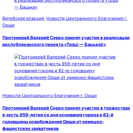
Витебская епархия
,
Новости Центрального благочиния г.
Орши
Протоиерей Валерий Серко принял участие в реализации
республиканского проекта «Трэці — Бацькаў»
Новости Центрального благочиния г. Орши
Протоиерей Валерий Серко принял участие в торжествах
в честь 959-летия со дня основания города и 82-й
годовщины освобождения Орши от немецко-
фашистских захватчиков