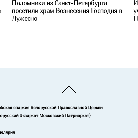
Паломники из Санкт-Петербурга
И
в
посетили храм Вознесения Господня в
у
Лужесно
Н
Back
To
Top
ебская епархия Белорусской Православной Церкви
лорусский Экзархат Московский Патриархат)
целярия