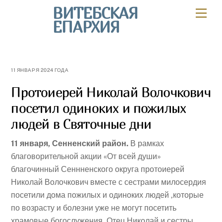
Skip
ВИТЕБСКАЯ
Мен
to
ЕПАРХИЯ
content
11 ЯНВАРЯ 2024 ГОДА
Протоиерей Николай Волочкович
посетил одиноких и пожилых
людей в Святочные дни
11 января, Сенненский район.
В рамках
благоворительной акции «От всей души»
благочинный Сеннненского округа протоиерей
Николай Волочкович вместе с сестрами милосердия
посетили дома пожилых и одиноких людей ,которые
по возрасту и болезни уже не могут посетить
храмовые богослужения. Отец Николай и сестры