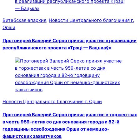
Витебская епархия
,
Новости Центрального благочиния г.
Орши
Протоиерей Валерий Серко принял участие в реализации
республиканского проекта «Трэці — Бацькаў»
Новости Центрального благочиния г. Орши
Протоиерей Валерий Серко принял участие в торжествах
в честь 959-летия со дня основания города и 82-й
годовщины освобождения Орши от немецко-
фашистских захватчиков