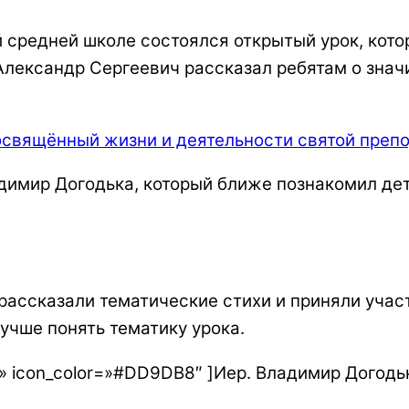
средней школе состоялся открытый урок, которы
Александр Сергеевич рассказал ребятам о знач
димир Догодька, который ближе познакомил дет
рассказали тематические стихи и приняли участ
лучше понять тематику урока.
mal» icon_color=»#DD9DB8″ ]Иер. Владимир Догодь