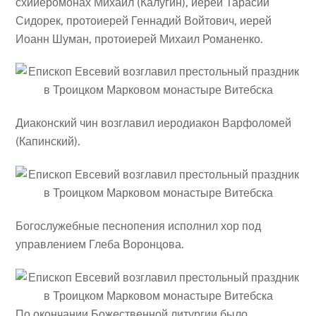
схииеромонах Михаил (Калугин), иерей Тарасий
Сидорек, протоиерей Геннадий Войтович, иерей
Иоанн Шуман, протоиерей Михаил Романенко.
Диаконский чин возглавил иеродиакон Варфоломей
(Капинский).
Богослужебные песнопения исполнил хор под
управлением Глеба Воронцова.
По окончании Божественной литургии было