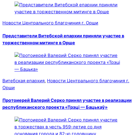
Новости Центрального благочиния г. Орши
Представители Витебской епархии приняли участие в
торжественном митинге в Орше
Витебская епархия
,
Новости Центрального благочиния г.
Орши
Протоиерей Валерий Серко принял участие в реализации
республиканского проекта «Трэці — Бацькаў»