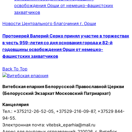
Новости Центрального благочиния г. Орши
Протоиерей Валерий Серко принял участие в торжествах
в честь 959-летия со дня основания города и 82-й
годовщины освобождения Орши от немецко-
фашистских захватчиков
Back To Top
Витебская епархия Белорусской Православной Церкви
(Белорусский Экзархат Московский Патриархат)
Канцелярия
Тел.: +375212-26-52-05, +37529-216-09-87, +37529 844-
94-55.
Электронная почта: vitebsk_eparhia@mail.ru
Адрес для почтовых отправлений: 210026, г. Витебск,