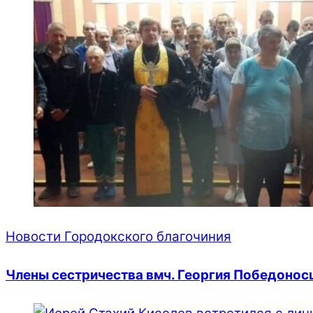
Новости Городокского благочиния
Члены сестричества вмч. Георгия Победонос