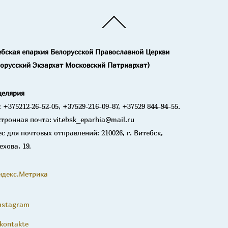
Back
To
Top
ебская епархия Белорусской Православной Церкви
лорусский Экзархат Московский Патриархат)
целярия
: +375212-26-52-05, +37529-216-09-87, +37529 844-94-55.
тронная почта: vitebsk_eparhia@mail.ru
с для почтовых отправлений: 210026, г. Витебск,
ехова, 19.
nstagram
kontakte