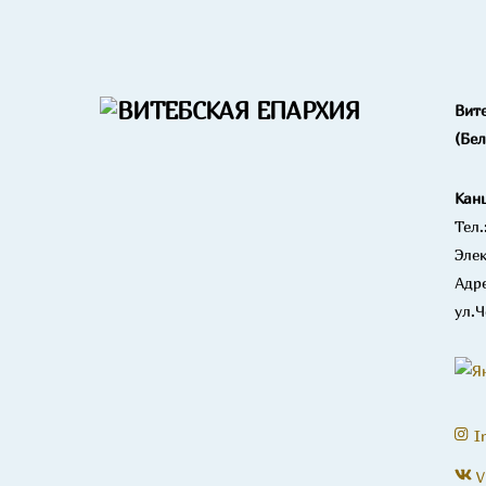
Вит
(Бе
Кан
Тел.
Элек
Адре
ул.Ч
I
V