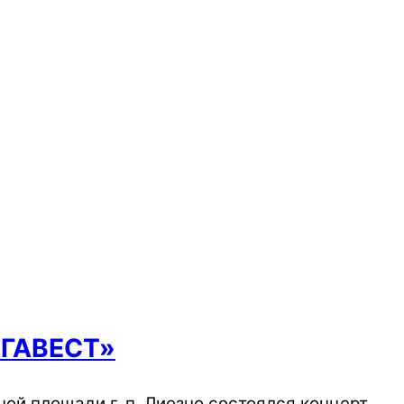
АГАВЕСТ»
й площади г. п. Лиозно состоялся концерт