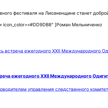
авного фестиваля на Лиозненщине станет добро
rmal» icon_color=»#DD9DB8″ ]Роман Мельниченко
стреча ежегодного XXII Международного Одиги