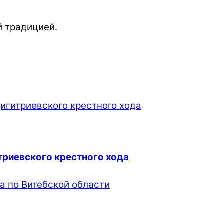
й традицией.
триевского крестного хода