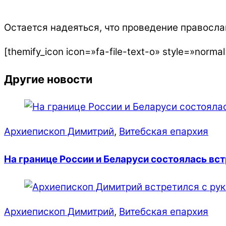
Остается надеяться, что проведение правосл
[themify_icon icon=»fa-file-text-o» style=»no
Другие новости
Архиепископ Димитрий
,
Витебская епархия
На границе России и Беларуси состоялась в
Архиепископ Димитрий
,
Витебская епархия