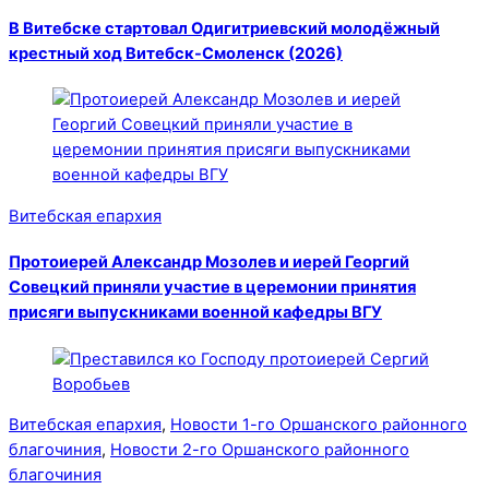
В Витебске стартовал Одигитриевский молодёжный
крестный ход Витебск-Смоленск (2026)
Витебская епархия
Протоиерей Александр Мозолев и иерей Георгий
Совецкий приняли участие в церемонии принятия
присяги выпускниками военной кафедры ВГУ
Витебская епархия
,
Новости 1-го Оршанского районного
благочиния
,
Новости 2-го Оршанского районного
благочиния