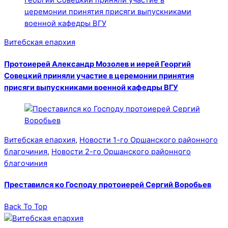
Витебская епархия
Протоиерей Александр Мозолев и иерей Георгий
Совецкий приняли участие в церемонии принятия
присяги выпускниками военной кафедры ВГУ
Витебская епархия
,
Новости 1-го Оршанского районного
благочиния
,
Новости 2-го Оршанского районного
благочиния
Преставился ко Господу протоиерей Сергий Воробьев
Back To Top