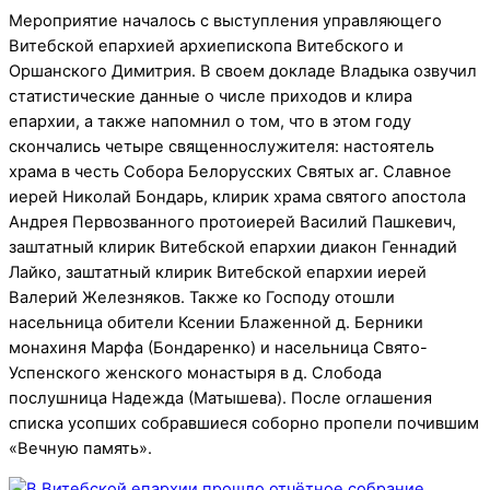
Мероприятие началось с выступления управляющего
Витебской епархией архиепископа Витебского и
Оршанского Димитрия. В своем докладе Владыка озвучил
статистические данные о числе приходов и клира
епархии, а также напомнил о том, что в этом году
скончались четыре священнослужителя: настоятель
храма в честь Собора Белорусских Святых аг. Славное
иерей Николай Бондарь, клирик храма святого апостола
Андрея Первозванного протоиерей Василий Пашкевич,
заштатный клирик Витебской епархии диакон Геннадий
Лайко, заштатный клирик Витебской епархии иерей
Валерий Железняков. Также ко Господу отошли
насельница обители Ксении Блаженной д. Берники
монахиня Марфа (Бондаренко) и насельница Свято-
Успенского женского монастыря в д. Слобода
послушница Надежда (Матышева). После оглашения
списка усопших собравшиеся соборно пропели почившим
«Вечную память».