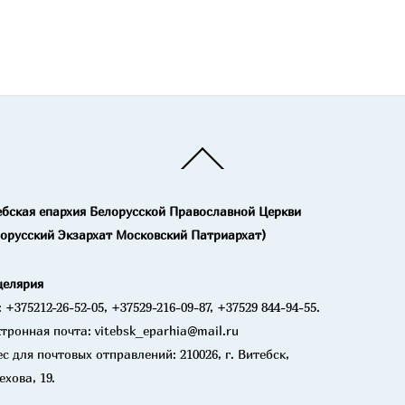
Back
To
Top
ебская епархия Белорусской Православной Церкви
лорусский Экзархат Московский Патриархат)
целярия
: +375212-26-52-05, +37529-216-09-87, +37529 844-94-55.
тронная почта: vitebsk_eparhia@mail.ru
с для почтовых отправлений: 210026, г. Витебск,
ехова, 19.