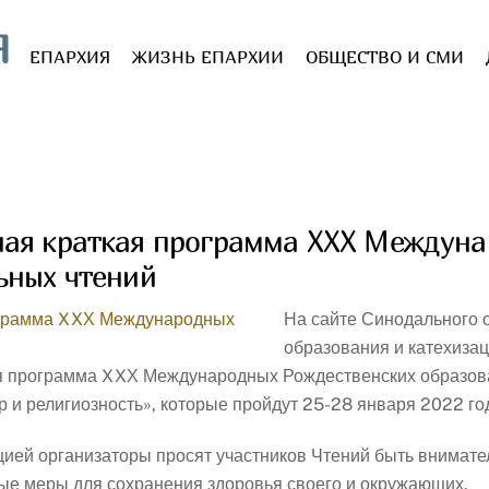
Я
ЕПАРХИЯ
ЖИЗНЬ ЕПАРХИИ
ОБЩЕСТВО И СМИ
ная краткая программа XXХ Междун
ьных чтений
На сайте Синодального о
образования и катехиза
я программа XXХ Международных Рождественских образова
р и религиозность», которые пройдут 25-28 января 2022 го
цией организаторы просят участников Чтений быть внимат
ые меры для сохранения здоровья своего и окружающих.