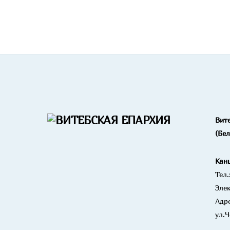
Вит
(Бе
Кан
Тел.
Элек
Адре
ул.Ч