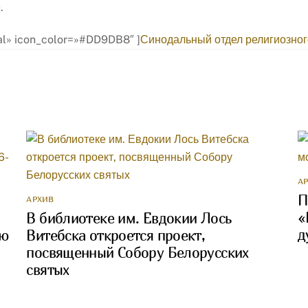
е
.
mal» icon_color=»#DD9DB8″ ]
Синодальный отдел религиозног
А
П
АРХИВ
«
В библиотеке им. Евдокии Лось
д
ею
Витебска откроется проект,
посвященный Собору Белорусских
святых