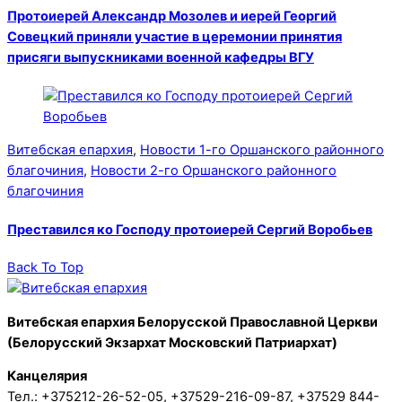
Протоиерей Александр Мозолев и иерей Георгий
Совецкий приняли участие в церемонии принятия
присяги выпускниками военной кафедры ВГУ
Витебская епархия
,
Новости 1-го Оршанского районного
благочиния
,
Новости 2-го Оршанского районного
благочиния
Преставился ко Господу протоиерей Сергий Воробьев
Back To Top
Витебская епархия Белорусской Православной Церкви
(Белорусский Экзархат Московский Патриархат)
Канцелярия
Тел.: +375212-26-52-05, +37529-216-09-87, +37529 844-