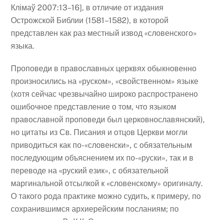
Клімаў 2007:13–16], в отличие от издания
Острожской Библии (1581–1582), в которой
представлен как раз местный извод «словенского»
языка.
Проповеди в православных церквях обыкновенно
произносились на «руском», «свойственном» языке
(хотя сейчас чрезвычайно широко распространено
ошибочное представление о том, что языком
православной проповеди был церковнославянский),
но цитаты из Св. Писания и отцов Церкви могли
приводиться как по-«словенски», с обязательным
последующим объяснением их по-«руски», так и в
переводе на «руский език», с обязательной
маргинальной отсылкой к «словенскому» оригиналу.
О такого рода практике можно судить, к примеру, по
сохранившимся архиерейским посланиям; по