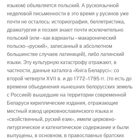
языком) объявляется польский. А рускоязычной
неделовой письменности в это время у русинов уже
почти не осталось: историография, беллетристика,
драматургия и поэзия знают почти исключительно
польский (или – как варианты – макаронический
польско-«руский», записанный в абсолютном
большинстве случаев латиницей), либо латинский
языки. Эту культурную катастрофу отражают, в
частности, данные каталога «Кніга Беларусі»: со
второй четверти XVII в. и до 1772–1795 гг. (то есть до
времени объединения нынешних белорусских земель
с Россией) вышедшие на территории современной
Беларуси кириллические издания, отражающие
местный извод церковнославянского языка и
«свойственный, руский език», имели церковно-
литургическое и катехитическое содержание и были
выпущены, в основном, в православных братских