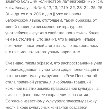
заметно большим количеством латинографичных [см.
Кніга Беларусі, №№ 4, 12, 13, 17,19–22, 23–24, 25, 26,
31 и. др. со стр. 206 и дал.]) уже на новом
белорусском языке, отстоящем, таким образом, от
живой традиции письменно-литературного
употребления «руского свойственного езика» более
чем на столетие. Это значит, что минимум четыре
поколения носителей этого языка не пользовались
его письменно-литературным вариантом.
Очевидно, таким образом, что распространение унии
и происходившая в униатской среде полонизация и
латинизация культуры русинов в Речи Посполитой
стала причиной
угасания и «обрыва»
традиций
исконной на этих землях православной культуры, а
никак не фактором ее сохранения и развития.
Согласно известному культурологическому закону,
«если в ходе культурных контактов создается