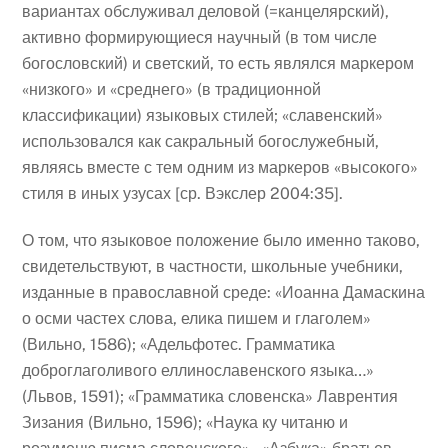
вариантах обслуживал деловой (=канцелярский),
активно формирующиеся научный (в том числе
богословский) и светский, то есть являлся маркером
«низкого» и «среднего» (в традиционной
классификации) языковых стилей; «славенский»
использовался как сакральный богослужебный,
являясь вместе с тем одним из маркеров «высокого»
стиля в иных узусах [ср. Вэкслер 2004:35].
О том, что языковое положение было именно таково,
свидетельствуют, в частности, школьные учебники,
изданные в православной среде: «Иоанна Дамаскина
о осми частех слова, елика пишем и глаголем»
(Вильно, 1586); «Адельфотес. Грамматика
доброглаголивого еллинославенского языка…»
(Львов, 1591); «Грамматика словенска» Лаврентия
Зизания (Вильно, 1596); «Наука ку читаню и