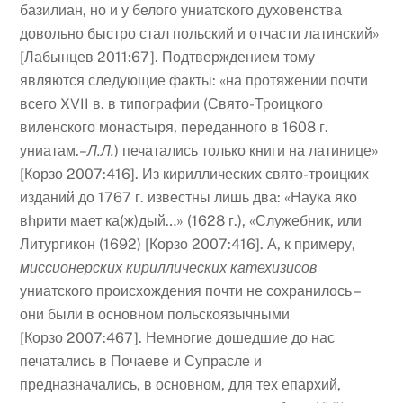
базилиан, но и у белого униатского духовенства
довольно быстро стал польский и отчасти латинский»
[Лабынцев 2011:67]. Подтверждением тому
являются следующие факты: «на протяжении почти
всего XVII в. в типографии (Свято-Троицкого
виленского монастыря, переданного в 1608 г.
униатам.–
Л.Л.
) печатались только книги на латинице»
[Корзо 2007:416]. Из кириллических свято-троицких
изданий до 1767 г. известны лишь два: «Наука яко
вhрити мает ка(ж)дый…» (1628 г.), «Служебник, или
Литургикон (1692) [Корзо 2007:416]. А, к примеру,
миссионерских кириллических катехизисов
униатского происхождения почти не сохранилось –
они были в основном польскоязычными
[Корзо 2007:467]. Немногие дошедшие до нас
печатались в Почаеве и Супрасле и
предназначались, в основном, для тех епархий,