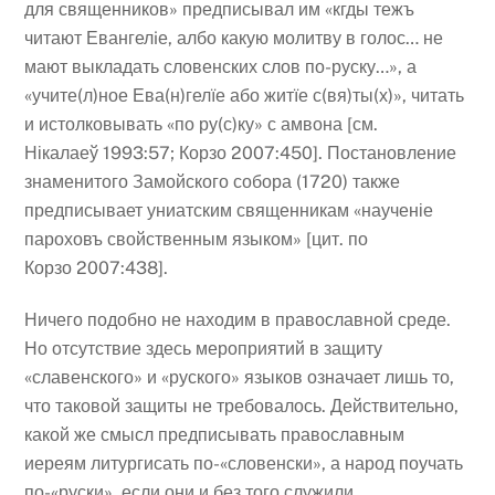
для священников» предписывал им «кгды тежъ
читают Евангелiе, албо какую молитву в голос… не
мают выкладать словенских слов по-руску…», а
«учите(л)ное Ева(н)гелїе або житїе с(вя)ты(х)», читать
и истолковывать «по ру(с)ку» с амвона [см.
Нікалаеў 1993:57; Корзо 2007:450]. Постановление
знаменитого Замойского собора (1720) также
предписывает униатским священникам «наученіе
пароховъ свойственным языком» [цит. по
Корзо 2007:438].
Ничего подобно не находим в православной среде.
Но отсутствие здесь мероприятий в защиту
«славенского» и «руского» языков означает лишь то,
что таковой защиты не требовалось. Действительно,
какой же смысл предписывать православным
иереям литургисать по-«словенски», а народ поучать
по-«руски», если они и без того служили