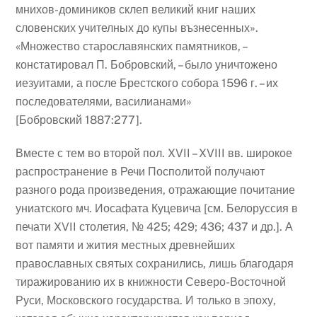
мнихов-домиников склеп великий книг наших
словенских учителных до купы възнесенных».
«Множество старославянских памятников, –
констатировал П. Бобровский, – было уничтожено
иезуитами, а после Брестского собора 1596 г. – их
последователями, василианами»
[Бобровский 1887:277].
Вместе с тем во второй пол. XVII – XVIII вв. широкое
распространение в Речи Посполитой получают
разного рода произведения, отражающие почитание
униатского мч. Иосафата Куцевича [см. Белоруссия в
печати XVII столетия, № 425; 429; 436; 437 и др.]. А
вот памяти и жития местных древнейших
православных святых сохранились, лишь благодаря
тиражированию их в книжности Северо-Восточной
Руси, Московского государства. И только в эпоху,