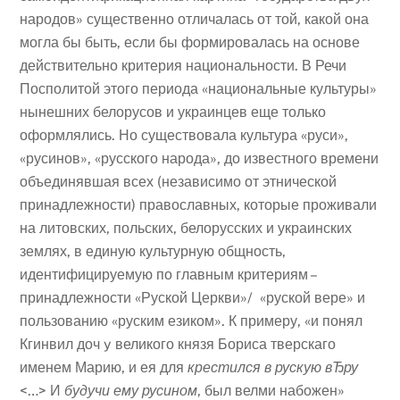
народов» существенно отличалась от той, какой она
могла бы быть, если бы формировалась на основе
действительно критерия национальности. В Речи
Посполитой этого периода «национальные культуры»
нынешних белорусов и украинцев еще только
оформлялись. Но существовала культура «руси»,
«русинов», «русского народа», до известного времени
объединявшая всех (независимо от этнической
принадлежности) православных, которые проживали
на литовских, польских, белорусских и украинских
землях, в единую культурную общность,
идентифицируемую по главным критериям –
принадлежности «Руской Церкви»/ «руской вере» и
пользованию «руским езиком». К примеру, «и понял
Кгинвил доч y великого князя Бориса тверскаго
именем Марию, и ея для
крестился в рускую вЂру
<…> И
будучи ему русином
, был велми набожен»