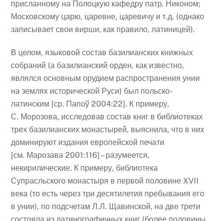
присланному на Полоцкую кафедру патр. Никоном;
Московскому царю, царевне, царевичу и т.д. (однако
записывает свои вирши, как правило, латиницей).
В целом, языковой состав базилианских книжных
собраний (а базилианский орден, как известно,
являлся основным орудием распространения унии
на землях исторической Руси) был польско-
латинским [ср. Папоў 2004:22]. К примеру,
С. Морозова, исследовав состав книг в библиотеках
трех базилианских монастырей, выяснила, что в них
доминируют издания европейской печати
[см. Марозава 2001:116] – разумеется,
некирилические. К примеру, библиотека
Супрасльского монастыря в первой половине XVII
века (то есть через три десятилетия пребывания его
в унии), по подсчетам Л.Л. Щавинской, на две трети
состояла из латинографичных книг (более половины