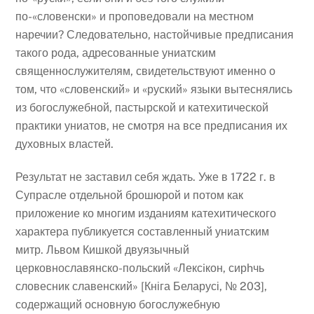
по-«словенски» и проповедовали на местном
наречии? Следовательно, настойчивые предписания
такого рода, адресованные униатским
священнослужителям, свидетельствуют именно о
том, что «словенский» и «руский» языки вытеснялись
из богослужебной, пастырской и катехитической
практики униатов, не смотря на все предписания их
духовных властей.
Результат не заставил себя ждать. Уже в 1722 г. в
Супрасле отдельной брошюрой и потом как
приложение ко многим изданиям катехитического
характера публикуется составленный униатским
митр. Львом Кишкой двуязычный
церковнославянско-польский «Лексiкон, сирhчь
словесник славенский» [Кніга Беларусі, № 203],
содержащий основную богослужебную