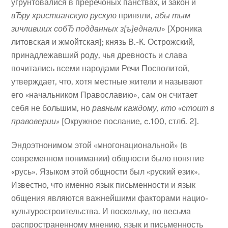
угрунтовалися в преречоных панствах, и закон и
вЂру христианскую рускую
приняли,
абы тым
зичливших собЂ подданных з[ъ]еднали
» [Хроника
литовская и жмойтская]; князь В.-К. Острожский,
принадлежавший роду, чья древность и слава
почитались всеми народами Речи Посполитой,
утверждает, что, хотя местные жители и называют
его «начальником Православию», сам он считает
себя не б
о
льшим, но
равным
каждому, кто «стоит в
правоверии»
[Окружное послание, c.100, стлб. 2].
Эндоэтнонимом этой «многонациональной» (в
современном понимании) общности было понятие
«русь». Языком этой общности был «руский език».
Известно, что именно язык письменности и язык
общения являются важнейшими факторами нацио-
культуростроительства. И поскольку, по весьма
распространенному мнению, язык и письменность