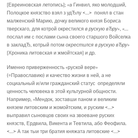
[Евреиновская летопись]; «a Гинвил, яко молодший,
Полоцкое князство взял з удЂлу <…> понял в стан
малженский Марию, дочку великого князя Бориса
тверскаго, для котрой окрестился
в рускую вЂру
», «…
послал им c послами сына своего старшого Войселка
в закладЂ, котрый потом
окрестился в рускую вЂру
»
[Хроника литовская и жмойтская] и др.
Именно приверженность «руской вере»
(=Православию) и качество жизни в ней, а не
социальный и/или гражданский статус определяли
ценность человека в этой культурной общности.
Например, «Мендок, зоставши паном и великим
князем литовским и жомойтским, и руским <…>
выправил сыновцов своих на звоеване руских
князств, Ердвила, Викента и Тевтила, або Феофила.
<…> A так тыи три братия княжата литовские <…>