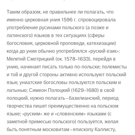
Таким образом, не правильнее ли полагать, что
именно церковная уния 1596 г. спровоцировала
употребление русинами польского (а позже и
латинского) языков в тех ситуациях (сферы
богословия, церковной проповеди, катехизации)
когда до унии обычно употреблялся «руский език»:
Мелетий Смотрицкий (ок. 1578–1633), перейдя в
унию, начинает писать только по-польски; полемисты
и той и другой стороны активно используют польский
язык; униатские богословы пользуются польским и
латынью; Симеон Полоцкий (1629–1680) в свой
полоцкий, нужно полагать – базилианский, период
творчества пишет преимущественно на польском
языке; «руским» же и «словенским» языками (с
заметной примесью польского) пользуется, желая
быть понятным московитам – епископу Каллисту,