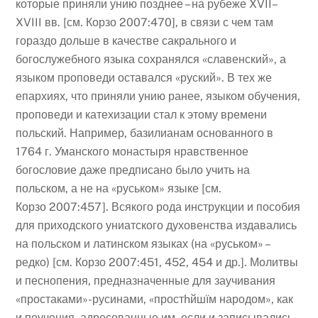
которые приняли унию позднее – на рубеже XVII–
XVIII вв. [см. Корзо 2007:470], в связи с чем там
гораздо дольше в качестве сакрального и
богослужебного языка сохранялся «славенский», а
языком проповеди оставался «руский». В тех же
епархиях, что приняли унию ранее, языком обучения,
проповеди и катехизации стал к этому времени
польский. Например, базилианам основанного в
1764 г. Уманского монастыря нравственное
богословие даже предписано было учить на
польском, а не на «руськом» языке [см.
Корзо 2007:457]. Всякого рода инструкции и пособия
для приходского униатского духовенства издавались
на польском и латинском языках (на «руськом» –
редко) [см. Корзо 2007:451, 452, 454 и др.]. Молитвы
и песнопения, предназначенные для заучивания
«простаками»-русинами, «простhйшїм народом», как
и поучения, адресованные им, если и записывались