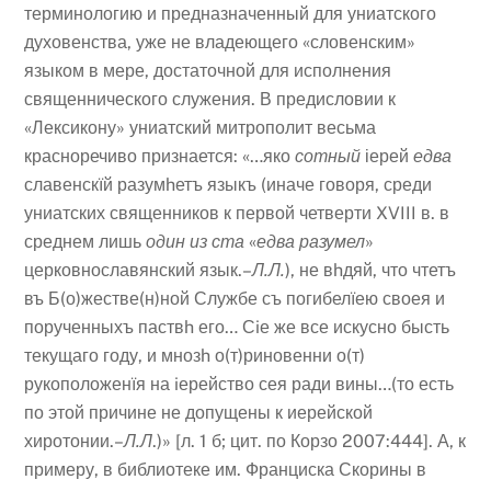
терминологию и предназначенный для униатского
духовенства, уже не владеющего «словенским»
языком в мере, достаточной для исполнения
священнического служения. В предисловии к
«Лексикону» униатский митрополит весьма
красноречиво признается: «…яко
сотный
іерей
едва
славенскїй разумhетъ языкъ (иначе говоря, среди
униатских священников к первой четверти XVIII в. в
среднем лишь
один из ста
«
едва разумел
»
церковнославянский язык.–
Л.Л.
), не вhдяй, что чтетъ
въ Б(о)жестве(н)ной Службе съ погибелїею своея и
порученныхъ паствh его… Сiе же все искусно бысть
текущаго году, и мнозh о(т)риновенни о(т)
рукоположенїя на iерейство сея ради вины…(то есть
по этой причине не допущены к иерейской
хиротонии.–
Л.Л
.)» [л. 1 б; цит. по Корзо 2007:444]. А, к
примеру, в библиотеке им. Франциска Скорины в