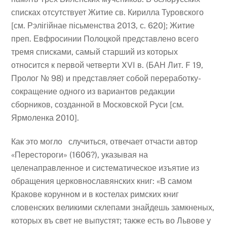
списках отсутствует Житие св. Кирилла Туровского
[см. Рэлігійнае пісьменства 2013, с. 620]; Житие
преп. Евфросинии Полоцкой представлено всего
тремя списками, самый старший из которых
относится к первой четверти XVI в. (БАН Лит. F
19,
Пролог № 98) и представляет собой переработку-
сокращение одного из вариантов редакции
сборников, созданной в Московской Руси [см.
Ярмоленка 2010].
Как это могло случиться, отвечает отчасти автор
«Перестороги» (1606?), указывая на
целенаправленное и систематическое изъятие из
обращения церковнославянских книг: «В самом
Кракове корунном и в костелах римских книг
словенских великими склепами знайдешь замкненых,
которых въ свет не выпустят; также есть во Львове у