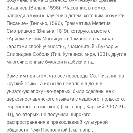
розуменю писма словенского» – «Азбука» братьев
Зизаниев (Вильно 1596); «Часовник, в немже
напреди азбуки к научению детем, хотящим розумети
Писание» (Вильно, 1596); Грамматика Мелетия
Смотрицкого (Вильна, 1619), которую, вместе с
«Арифметикой» Магницкого Ломоносов называл
«вратами своей учености»; знаменитый «Букварь»
Спиридона Соболя (Тип. Кутеинск. м-ря, 1631), другие
многочисленные буквари и азбуки и т.д.
Заметим при этом, что все переводы Св. Писания на
«руский език» – а их было немало и в до- и в
униатскую эпоху – во-первых, были сделаны не с
церковнославянского языка (а с чешского, польского,
еврейского, латинского) [см., напр., Карский 2007:21–
41]; во-вторых, не получили широкого
распространения в православной культурной
общности Речи Посполитой [см., напр.,