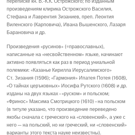
переписке кн. В.-К.К. Острожского; по изданным
произведениям клирика Острожского Василия,
Стефана и Лаврентия Зизаниев, преп. Леонтия
Виленского (Карповича), Ивана Вышенского, Лазаря
Барановича и др.
Произведения «русинов» (=православных),
написанные на «несвойственном» языке, начинают
активно появляться как раз в период униальной
полемики: «Казанье Кирилла Иерусалимского»
Ст. Зизания (1596); «Гармония» Ипатея Потея (1608),
«О тайнах церъковных» Иосифа Рутского (1608) и др.
изданы на двух языках – «руском» и польском;
«Фринос» Максима Смотрицкого (1610) – на польском
(в титуле указано, что произведение переведено
якобы сначала с греческого на «словенский», а уже с
него — на польский, но ни греческий, ни «словенский»
варианты этого текста науке неизвестны).