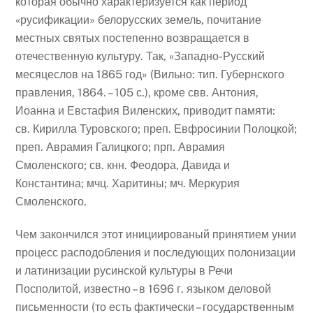
которая обычно характеризуется как период
«русификации» белорусских земель, почитание
местных святых постепенно возвращается в
отечественную культуру. Так, «Западно-Русский
месяцеслов на 1865 год» (Вильно: тип. Губернского
правления, 1864. – 105 с.), кроме свв. Антония,
Иоанна и Евстафия Виленских, приводит памяти:
св. Кирилла Туровского; преп. Евфросинии Полоцкой;
преп. Аврамия Галицкого; прп. Аврамия
Смоленского; св. кнн. Феодора, Давида и
Константина; мчц. Харитины; мч. Меркурия
Смоленского.
Чем закончился этот инициированый принятием унии
процесс расподобления и последующих полонизации
и латинизации русинской культуры в Речи
Посполитой, известно – в 1696 г. языком деловой
письменности (то есть фактически – государственным