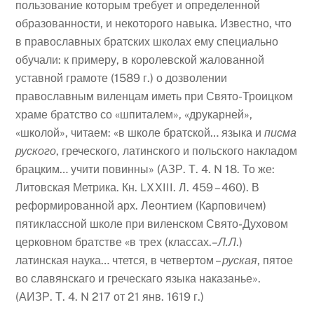
пользование которым требует и определенной
образованности, и некоторого навыка. Известно, что
в православных братских школах ему специально
обучали: к примеру, в королевской жалованной
уставной грамоте (1589 г.) о дозволении
православным виленцам иметь при Свято-Троицком
храме братство со «шпиталем», «друкарней»,
«школой», читаем: «в школе братской… языка и
писма
руского
, греческого, латинского и польского накладом
брацким… учити повинны» (АЗР. Т. 4. N 18. То же:
Литовская Метрика. Кн. LXXIII. Л. 459 – 460). В
реформированной арх. Леонтием (Карповичем)
пятиклассной школе при виленском Свято-Духовом
церковном братстве «в трех (классах.–
Л.Л
.)
латинская наука… чтется, в четвертом –
руская
, пятое
во славянскаго и греческаго языка наказанье».
(АИЗР. Т. 4. N 217 от 21 янв. 1619 г.)