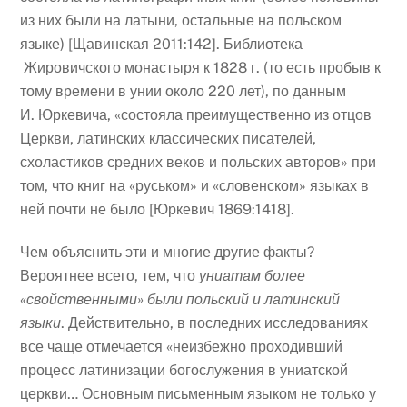
из них были на латыни, остальные на польском
языке) [Щавинская 2011:142]. Библиотека
Жировичского монастыря к 1828 г. (то есть пробыв к
тому времени в унии около 220 лет), по данным
И. Юркевича, «состояла преимущественно из отцов
Церкви, латинских классических писателей,
схоластиков средних веков и польских авторов» при
том, что книг на «руськом» и «словенском» языках в
ней почти не было [Юркевич 1869:1418].
Чем объяснить эти и многие другие факты?
Вероятнее всего, тем, что
униатам более
«свойственными» были польский и латинский
языки
. Действительно, в последних исследованиях
все чаще отмечается «неизбежно проходивший
процесс латинизации богослужения в униатской
церкви… Основным письменным языком не только у