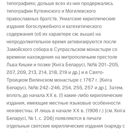
типографиях; дольше всех из них продержались
типографии Кутеинского и Могилевского
православных братств. Униатские кириллические
издания богослужебного и катехитического
содержания (об их характере см. выше) на
непродолжительное время активизируются после
Замойского собора в Супрасльском монастыре со
времени нахождения на митрополичьем престоле
Льва Кишки и позже [Кніга Беларусі, №№ 201–205,
207, 209, 213, 214, 218, 219 и др.] и в Свято-
Троицком Виленском монастыре с 1767 г. [Кніга
Беларусі, №№ 242–246, 254, 255, 257 и др.]. Затем,
вплоть до начала XX в. (!) какие-либо кириллические
издания, имеющие местные языковые особенности
неизвестны. И лишь в начале XX в. (1906 г.) [см. Кніга
Беларусі, № 1, с. 206] появляются в печати
отдельные светские кириллические издания (наряду с