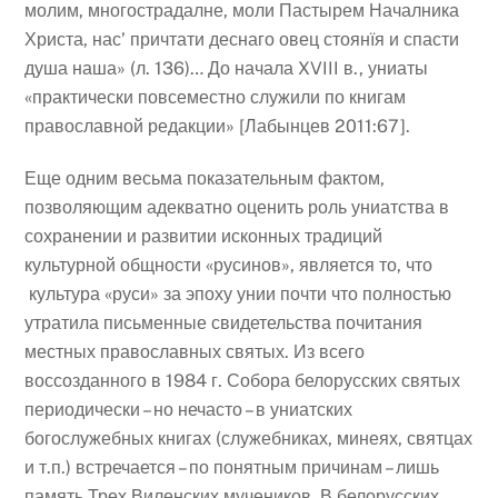
молим, многострадалне, моли Пастырем Началника
Христа, нас’ причтати деснаго овец стоянїя и спасти
душа наша» (л. 136)… До начала XVIII в., униаты
«практически повсеместно служили по книгам
православной редакции» [Лабынцев 2011:67].
Еще одним весьма показательным фактом,
позволяющим адекватно оценить роль униатства в
сохранении и развитии исконных традиций
культурной общности «русинов», является то, что
культура «руси» за эпоху унии почти что полностью
утратила письменные свидетельства почитания
местных православных святых. Из всего
воссозданного в 1984 г. Собора белорусских святых
периодически – но нечасто – в униатских
богослужебных книгах (служебниках, минеях, святцах
и т.п.) встречается – по понятным причинам – лишь
память Трех Виленских мучеников. В белорусских