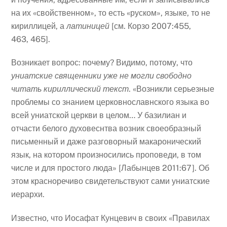
на их «свойственном», то есть «руском», языке, то не
кириллицей, а
латиницей
[см. Корзо 2007:455,
463, 465].
Возникает вопрос: почему? Видимо, потому, что
униатские священн
ики
уже не могли свободно
читать кириллический текст
. «Возникли серьезные
проблемы со знанием церковнославнского языка во
всей униатской церкви в целом… У базилиан и
отчасти белого духовеснтва возник своеобразный
письменный и даже разговорный макаронический
язык, на котором произносились проповеди, в том
числе и для простого люда» [Лабынцев 2011:67]. Об
этом красноречиво свидетельствуют сами униатские
иерархи.
Известно, что Иосафат Кунцевич в своих «Правилах