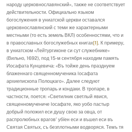
народу церковнославянский», также не соответствует
действительности. Официально языком
богослужения в униатской церкви оставался
церковнославянский с теми же характерными
местными (то есть земель ВКЛ) особенностями, что и
в православных богослужебных книгах
[1]
. К примеру,
в униатском «Лейтургиконе си сут служебнике»
(Вильно, 1692), под 15-м сентября находим память
Иосафата Кунцевича: «Въ тойже день празднуем
блаженнаго священномученика Iосафата
архиепископа Полоцкаго». Далее следуют
традиционные тропарь и кондаки. В тропаре, в
частности, поется: «Светилник светлый явися,
священномучениче Iосафате, яко уобо пастыр
добрый положил еси душу свою за овца, от
распролюбных врагов’ убїен еси и въшел еси въ
Святая Святых, съ безплотными водворяся. Темъ тя