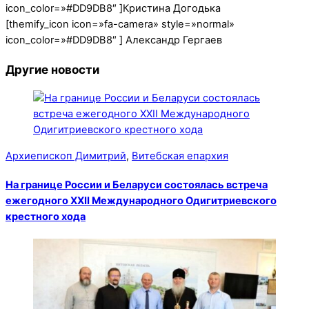
icon_color=»#DD9DB8″ ]Кристина Догодька
[themify_icon icon=»fa-camera» style=»normal»
icon_color=»#DD9DB8″ ] Александр Гергаев
Другие новости
Архиепископ Димитрий
,
Витебская епархия
На границе России и Беларуси состоялась встреча
ежегодного XXII Международного Одигитриевского
крестного хода