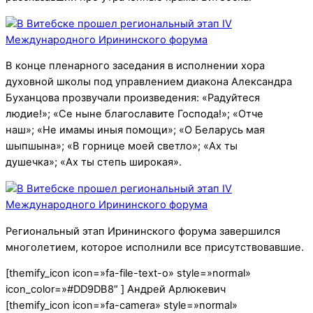
В конце пленарного заседания в исполнении хора
духовной школы под управлением диакона Александра
Буханцова прозвучали произведения: «Радуйтеся
людие!»; «Се ныне благославите Господа!»; «Отче
наш»; «Не имамы иныя помощи»; «О Беларусь мая
шыпшына»; «В горнице моей светло»; «Ах ты
душечка»; «Ах ты степь широкая».
Региональный этап Ирининского форума завершился
многолетием, которое исполнили все присутствовавшие.
[themify_icon icon=»fa-file-text-o» style=»normal»
icon_color=»#DD9DB8″ ] Андрей Арлюкевич
[themify_icon icon=»fa-camera» style=»normal»