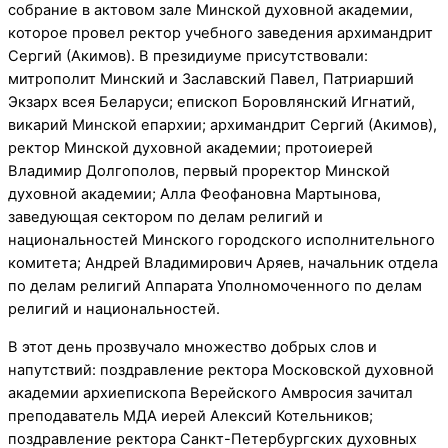
собрание в актовом зале Минской духовной академии,
которое провел ректор учебного заведения архимандрит
Сергий (Акимов). В президиуме присутствовали:
митрополит Минский и Заславский Павел, Патриарший
Экзарх всея Беларуси; епископ Боровлянский Игнатий,
викарий Минской епархии; архимандрит Сергий (Акимов),
ректор Минской духовной академии; протоиерей
Владимир Долгополов, первый проректор Минской
духовной академии; Алла Феофановна Мартынова,
заведующая сектором по делам религий и
национальностей Минского городского исполнительного
комитета; Андрей Владимирович Аряев, начальник отдела
по делам религий Аппарата Уполномоченного по делам
религий и национальностей.
В этот день прозвучало множество добрых слов и
напутствий: поздравление ректора Московской духовной
академии архиепископа Верейского Амвросия зачитал
преподаватель МДА иерей Алексий Котельников;
поздравление ректора Санкт-Петербургских духовных