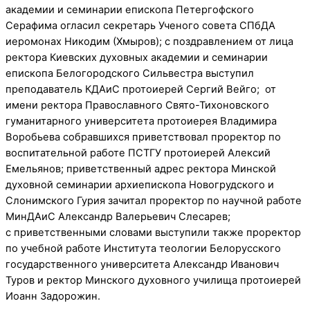
академии и семинарии епископа Петергофского
Серафима огласил секретарь Ученого совета СПбДА
иеромонах Никодим (Хмыров); с поздравлением от лица
ректора Киевских духовных академии и семинарии
епископа Белогородского Сильвестра выступил
преподаватель КДАиС протоиерей Сергий Вейго; от
имени ректора Православного Свято-Тихоновского
гуманитарного университета протоиерея Владимира
Воробьева собравшихся приветствовал проректор по
воспитательной работе ПСТГУ протоиерей Алексий
Емельянов; приветственный адрес ректора Минской
духовной семинарии архиепископа Новогрудского и
Слонимского Гурия зачитал проректор по научной работе
МинДАиС Александр Валерьевич Слесарев;
с приветственными словами выступили также проректор
по учебной работе Института теологии Белорусского
государственного университета Александр Иванович
Туров и ректор Минского духовного училища протоиерей
Иоанн Задорожин.