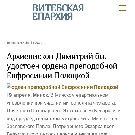
Skip
ВИТЕБСКАЯ
Мен
to
ЕПАРХИЯ
content
19 АПРЕЛЯ 2018 ГОДА
Архиепископ Димитрий был
удостоен ордена преподобной
Евфросинии Полоцкой
19 апреля, Минск.
В Минском епархиальном
управлении при участии митрополита Филарета,
Почетного Патриаршего Экзарха всея Беларуси, и
под председательством митрополита Минского и
Заславского Павла, Патриаршего Экзарха всея
Беларуси, состоялось первое в текущем году