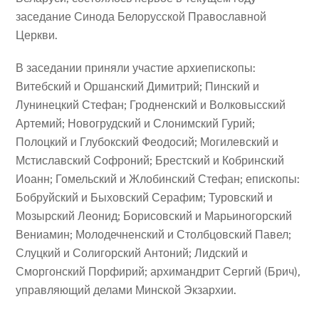
заседание Синода Белорусской Православной
Церкви.
В заседании приняли участие архиепископы:
Витебский и Оршанский Димитрий; Пинский и
Лунинецкий Стефан; Гродненский и Волковысский
Артемий; Новогрудский и Слонимский Гурий;
Полоцкий и Глубокский Феодосий; Могилевский и
Мстиславский Софроний; Брестский и Кобринский
Иоанн; Гомельский и Жлобинский Стефан; епископы:
Бобруйский и Быховский Серафим; Туровский и
Мозырский Леонид; Борисовский и Марьиногорский
Вениамин; Молодечненский и Столбцовский Павел;
Слуцкий и Солигорский Антоний; Лидский и
Сморгонский Порфирий; архимандрит Сергий (Брич),
управляющий делами Минской Экзархии.