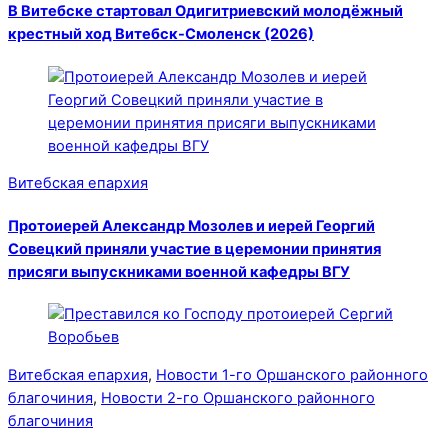
В Витебске стартовал Одигитриевский молодёжный
крестный ход Витебск-Смоленск (2026)
Витебская епархия
Протоиерей Александр Мозолев и иерей Георгий
Совецкий приняли участие в церемонии принятия
присяги выпускниками военной кафедры ВГУ
Витебская епархия
,
Новости 1-го Оршанского районного
благочиния
,
Новости 2-го Оршанского районного
благочиния