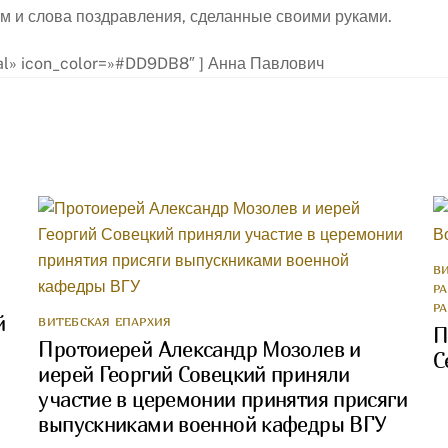
м и слова поздравления, сделанные своими руками.
rmal» icon_color=»#DD9DB8″ ] Анна Павлович
В
Р
Р
й
ВИТЕБСКАЯ ЕПАРХИЯ
П
Протоиерей Александр Мозолев и
С
иерей Георгий Совецкий приняли
участие в церемонии принятия присяги
выпускниками военной кафедры ВГУ