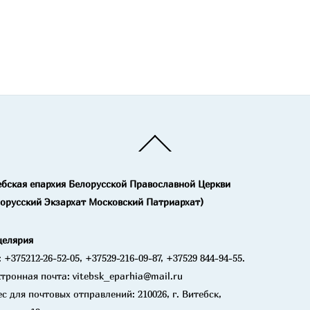
Back
To
Top
ебская епархия Белорусской Православной Церкви
лорусский Экзархат Московский Патриархат)
целярия
: +375212-26-52-05, +37529-216-09-87, +37529 844-94-55.
тронная почта: vitebsk_eparhia@mail.ru
с для почтовых отправлений: 210026, г. Витебск,