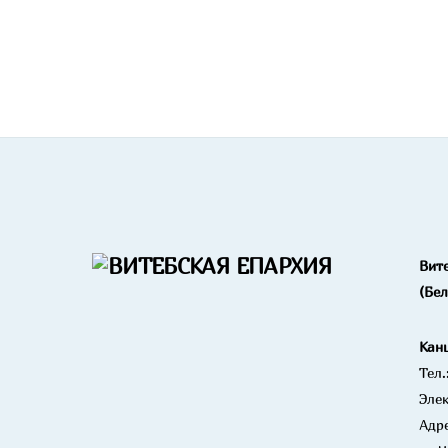
Вит
(Бе
Кан
Тел.
Элек
Адре