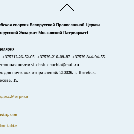
Back
To
Top
ебская епархия Белорусской Православной Церкви
лорусский Экзархат Московский Патриархат)
целярия
: +375212-26-52-05, +37529-216-09-87, +37529 844-94-55.
тронная почта: vitebsk_eparhia@mail.ru
с для почтовых отправлений: 210026, г. Витебск,
ехова, 19.
nstagram
kontakte