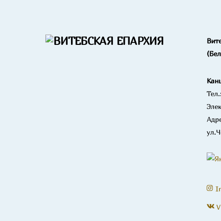
Вит
(Бе
Кан
Тел.
Элек
Адре
ул.Ч
I
V