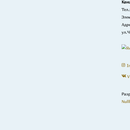
Кан
Тел.
Элек
Адре
ул.Ч
I
V
Раз
Null