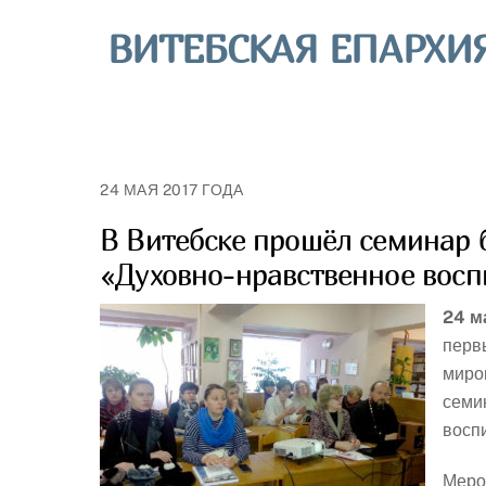
Skip
ВИТЕБСКАЯ ЕПАРХИ
to
content
24 МАЯ 2017 ГОДА
В Витебске прошёл семинар
«Духовно-нравственное восп
24 м
перв
миро
семи
восп
Меро