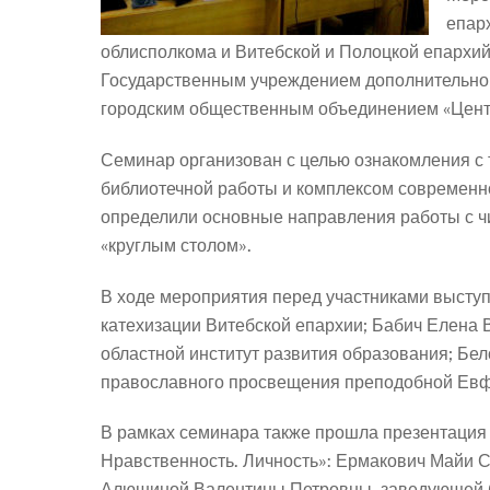
епар
облисполкома и Витебской и Полоцкой епархи
Государственным учреждением дополнительног
городским общественным объединением «Цент
Семинар организован с целью ознакомления с
библиотечной работы и комплексом современн
определили основные направления работы с ч
«круглым столом».
В ходе мероприятия перед участниками выступ
катехизации Витебской епархии; Бабич Елена
областной институт развития образования; Б
православного просвещения преподобной Евф
В рамках семинара также прошла презентация 
Нравственность. Личность»: Ермакович Майи 
Алюшиной Валентины Петровны, заведующей б