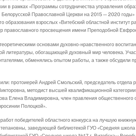
хии в рамках «Программы сотрудничества управления обра
й Белорусской Православной Церкви на 2015 — 2020 годы» 
о образования взрослых «Витебский областной институт ра
р православного просвещения имени Преподобной Евфро
 теоретическими основами духовно-нравственного воспитан
ой литературы, обогащающей духовный мир человека. Уча
итателями, обменялись опытом работы, а также обсудили 
или: протоиерей Андрей Смольский, председатель отдела р
 Викторовна, методист высшей квалификационной категори
елова Елена Владимировна, член правления общественного
росинии Полоцкой».
работ победителей областного конкурса на лучшую книжную
Степановны, заведующей библиотекой ГУО «Средняя школа 
иблиотекой ГУО «Средняя школа №17 г. Витебска»; Вороб