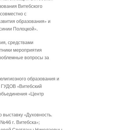
зования Витебского
совместно с
звития образования» и
синии Полоцкой».
ия, средствами
стники мероприятия
проблемные вопросы за
елигиозного образования и
и ГУДОВ «Витебский
 объединения «Центр
 выставку «Духовность.
№46 г. Витебска»;
ьевой Светланы Николаевны,