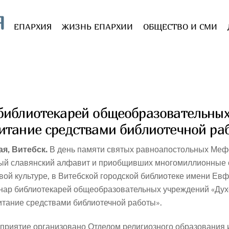
Я
ЕПАРХИЯ
ЖИЗНЬ ЕПАРХИИ
ОБЩЕСТВО И СМИ
 библиотекарей общеобразовательны
итание средствами библиотечной ра
ая, Витебск.
В день памяти святых равноапостольных Меф
ый славянский алфавит и приобщивших многомиллионные 
вой культуре, в Витебской городской библиотеке имени Е
нар библиотекарей общеобразовательных учреждений «Ду
итание средствами библиотечной работы».
приятие организовано Отделом религиозного образования 