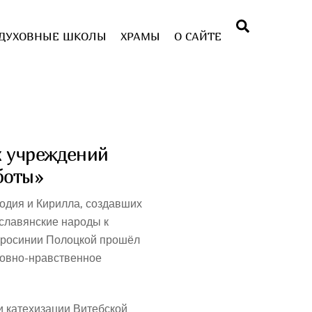
Поиск
ДУХОВНЫЕ ШКОЛЫ
ХРАМЫ
О САЙТЕ
х учреждений
боты»
одия и Кирилла, создавших
славянские народы к
вфросинии Полоцкой прошёл
ховно-нравственное
и катехизации Витебской