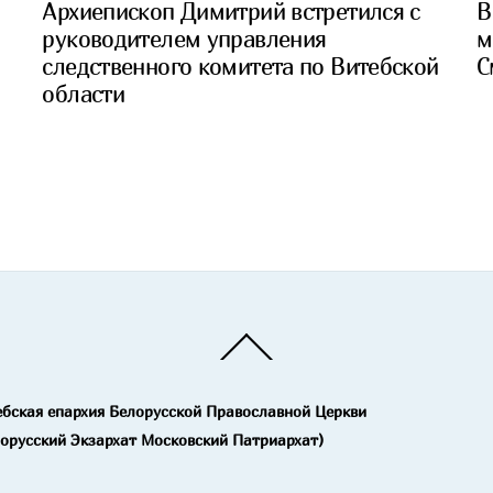
Архиепископ Димитрий встретился с
В
руководителем управления
м
следственного комитета по Витебской
С
области
Back
To
Top
ебская епархия Белорусской Православной Церкви
лорусский Экзархат Московский Патриархат)