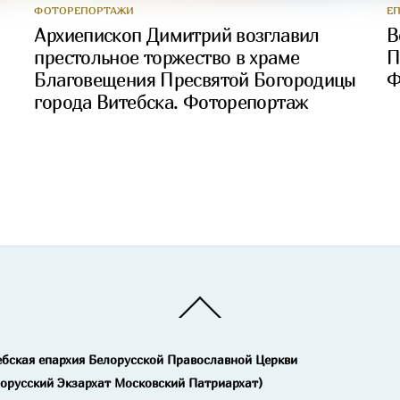
ФОТОРЕПОРТАЖИ
Е
Архиепископ Димитрий возглавил
В
престольное торжество в храме
П
Благовещения Пресвятой Богородицы
Ф
города Витебска. Фоторепортаж
Back
To
Top
ебская епархия Белорусской Православной Церкви
лорусский Экзархат Московский Патриархат)