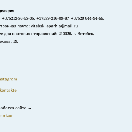
целярия
: +375212-26-52-05, +37529-216-09-87, +37529 844-94-55.
тронная почта: vitebsk_eparhia@mail.ru
с для почтовых отправлений: 210026, г. Витебск,
ехова, 19.
nstagram
kontakte
работка сайта →
horizon