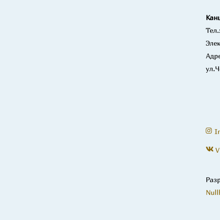
Кан
Тел.
Элек
Адре
ул.Ч
I
V
Раз
Null