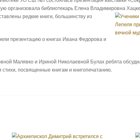
блиотеке УО СШ №1 состоялась презентация выставки «Сок
рую организовала библиотекарь Елена Владимировна Хацк
ставлены редкие книги, большинству из
рели презентацию о книгах Ивана Федорова и
ной Малявко и Ириной Николаевной Булах ребята обсудил
ли стихи, посвященные книгам и книгопечатанию.