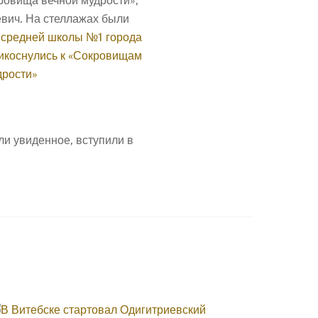
ровища вечной мудрости»,
евич.
На стеллажах были
и увиденное, вступили в