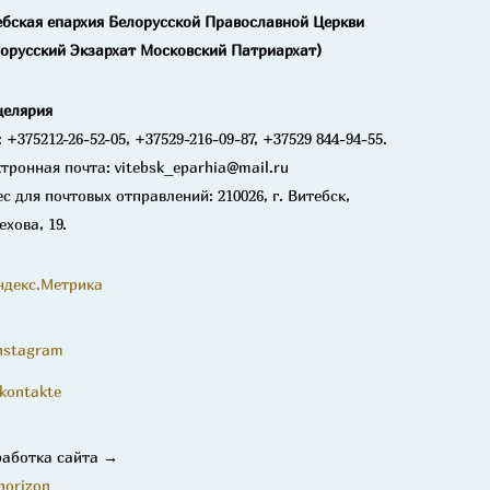
ебская епархия Белорусской Православной Церкви
лорусский Экзархат Московский Патриархат)
целярия
: +375212-26-52-05, +37529-216-09-87, +37529 844-94-55.
тронная почта: vitebsk_eparhia@mail.ru
с для почтовых отправлений: 210026, г. Витебск,
ехова, 19.
nstagram
kontakte
работка сайта →
horizon