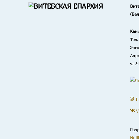
Вит
(Бе
Кан
Тел.
Элек
Адре
ул.Ч
I
V
Раз
Null