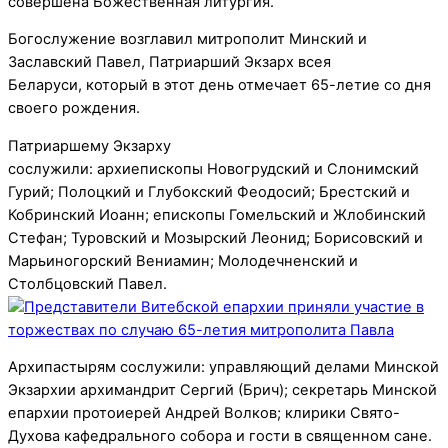
совершена Божественная литургия.
Богослужение возглавил митрополит Минский и
Заславский Павел, Патриарший Экзарх всея
Беларуси, который в этот день отмечает 65-летие со дня
своего рождения.
Патриаршему Экзарху
сослужили: архиепископы Новогрудский и Слонимский
Гурий; Полоцкий и Глубокский Феодосий; Брестский и
Кобринский Иоанн; епископы Гомельский и Жлобинский
Стефан; Туровский и Мозырский Леонид; Борисовский и
Марьиногорский Вениамин; Молодечненский и
Столбцовский Павел.
Архипастырям сослужили: управляющий делами Минской
Экзархии архимандрит Сергий (Брич); секретарь Минской
епархии протоиерей Андрей Волков; клирики Свято-
Духова кафедрального собора и гости в священном сане.