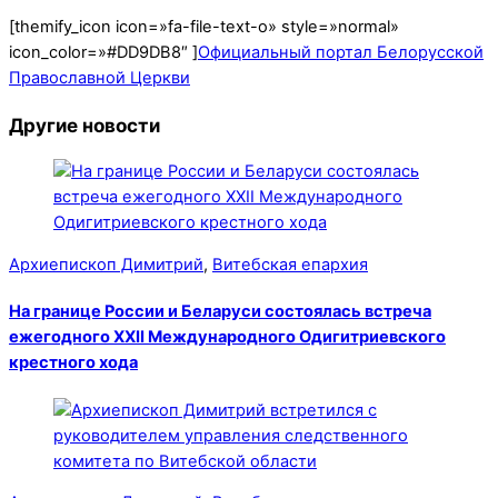
[themify_icon icon=»fa-file-text-o» style=»normal»
icon_color=»#DD9DB8″ ]
Официальный портал Белорусской
Православной Церкви
Другие новости
Архиепископ Димитрий
,
Витебская епархия
На границе России и Беларуси состоялась встреча
ежегодного XXII Международного Одигитриевского
крестного хода