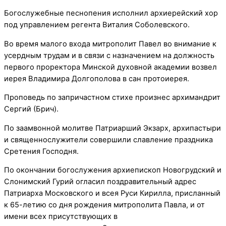
Богослужебные песнопения исполнил архиерейский хор
под управлением регента Виталия Соболевского.
Во время малого входа митрополит Павел во внимание к
усердным трудам и в связи с назначением на должность
первого проректора Минской духовной академии возвел
иерея Владимира Долгополова в сан протоиерея.
Проповедь по запричастном стихе произнес архимандрит
Сергий (Брич).
По заамвонной молитве Патриарший Экзарх, архипастыри
и священнослужители совершили славление праздника
Сретения Господня.
По окончании богослужения архиепископ Новогрудский и
Слонимский Гурий огласил поздравительный адрес
Патриарха Московского и всея Руси Кирилла, присланный
к 65-летию со дня рождения митрополита Павла, и от
имени всех присутствующих в