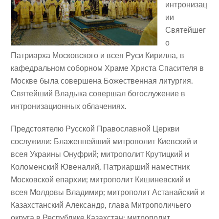
интронизац
ии
Святейшег
о
Патриарха Московского и всея Руси Кирилла, в
кафедральном соборном Храме Христа Спасителя в
Москве была совершена Божественная литургия.
Святейший Владыка совершал богослужение в
интронизационных облачениях.
Предстоятелю Русской Православной Церкви
сослужили: Блаженнейший митрополит Киевский и
всея Украины Онуфрий; митрополит Крутицкий и
Коломенский Ювеналий, Патриарший наместник
Московской епархии; митрополит Кишиневский и
всея Молдовы Владимир; митрополит Астанайский и
Казахстанский Александр, глава Митрополичьего
округа в Республике Казахстан; митрополит