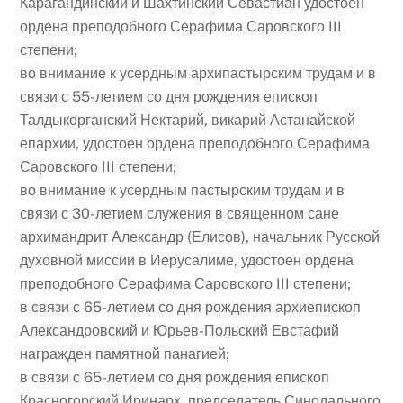
Карагандинский и Шахтинский Севастиан удостоен
ордена преподобного Серафима Саровского III
степени;
во внимание к усердным архипастырским трудам и в
связи с 55-летием со дня рождения епископ
Талдыкорганский Нектарий, викарий Астанайской
епархии, удостоен ордена преподобного Серафима
Саровского III степени;
во внимание к усердным пастырским трудам и в
связи с 30-летием служения в священном сане
архимандрит Александр (Елисов), начальник Русской
духовной миссии в Иерусалиме, удостоен ордена
преподобного Серафима Саровского III степени;
в связи с 65-летием со дня рождения архиепископ
Александровский и Юрьев-Польский Евстафий
награжден памятной панагией;
в связи с 65-летием со дня рождения епископ
Красногорский Иринарх, председатель Синодального