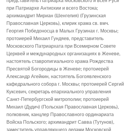
представитель Патриарха Московского и всея Руси
при Патриархе Антиохии и всего Востока;
архимандрит Мириан (Шенгелия) (Грузинская
Православная Церковь), клирик храма св. вмч.
Георгия Победоносца в Малых Грузинах г. Москвы;
протоиерей Михаил Гундяев, представитель
Московского Патриархата при Всемирном Совете
Церквей и международных организациях в Женеве,
настоятель ставропигиального храма Рождества
Пресвятой Богородицы в Женеве; протоиерей
Александр Агейкин, настоятель Богоявленского
кафедрального собора г. Москвы; протоиерей Сергий
Куксевич, секретарь епархиального управления
Санкт-Петербургской митрополии; протоиерей
Михаил (Дудич) (Польская Православная Церковь),
полковник, канцлер Православного ординариата
Войска Польского; архимандрит Савва (Тутунов),
заместитель управляющего делами Московской